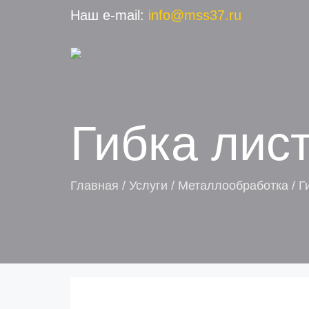
Наш e-mail:
info@mss37.ru
Гибка лис
Главная
/
Услуги
/
Металлообработка
/
Г